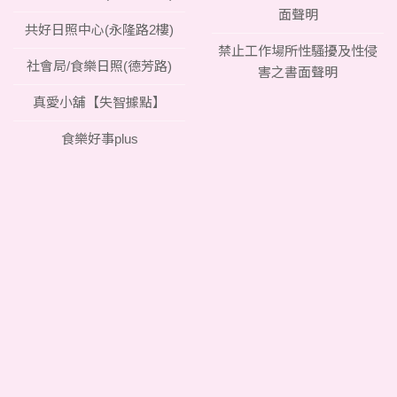
面聲明
共好日照中心(永隆路2樓)
禁止工作場所性騷擾及性侵
社會局/食樂日照(德芳路)
害之書面聲明
真愛小舖【失智據點】
食樂好事plus