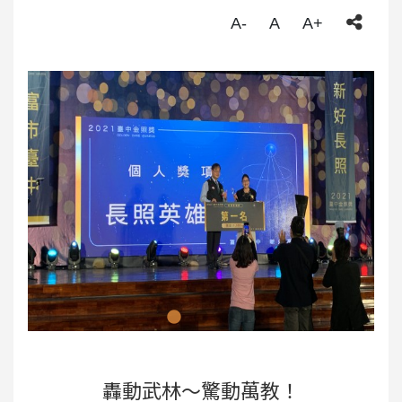
A-
A
A+
轟動武林～驚動萬教！