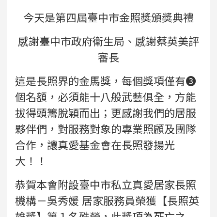
今天是第四屆臺中市金照獎頒獎典禮
感謝臺中市政府衛生局、感謝蔡英美評
審長
這是長照界的
金馬獎
，每個獎項僅有❸
個名額，必須能十八般武藝俱全，方能
拔得頭籌
脫穎而出
；更感謝我們的居服
夥伴們，對服務對象的專業照顧及團隊
合作，讓真愛基金會在長照發揚光
大！！
恭賀本會附設臺中市私立真愛居家長照
機構－吳秀媛 居家服務員榮獲【長照英