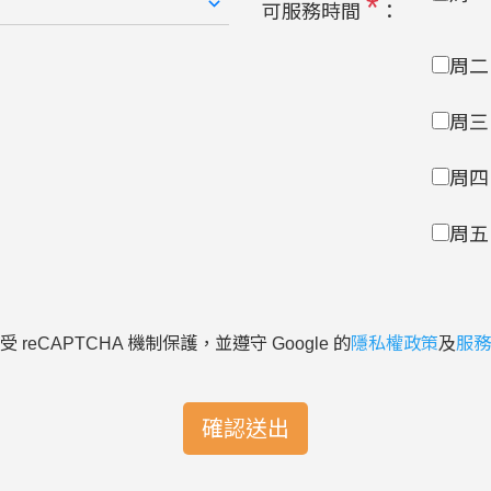
*
可服務時間
：
周二
周三
周四
周五
 reCAPTCHA 機制保護，並遵守 Google 的
隱私權政策
及
服務
確認送出