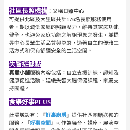
社區長照機構
：又稱
日照中心
可提供北區及大里區共計176名長照服務使用
者，期以減低家屬的照顧壓力，維持其家庭功能
健全，也避免家庭功能之解組現象之發生，並提
昇中心長輩生活品質與尊嚴，過著自主的優雅生
活方式和保有舒適安全的生活空間。
失智症據點
真愛小舖
服務內容包括：自立支援訓練、認知及
健康促進活動、延緩失智大腦保健課程、家屬支
持團體。
食樂好事
PLUS
此場域設有：『
好事廚房
』提供社區團膳送餐的
服務，『
好事空間
』可作為舞台、講座、展演空