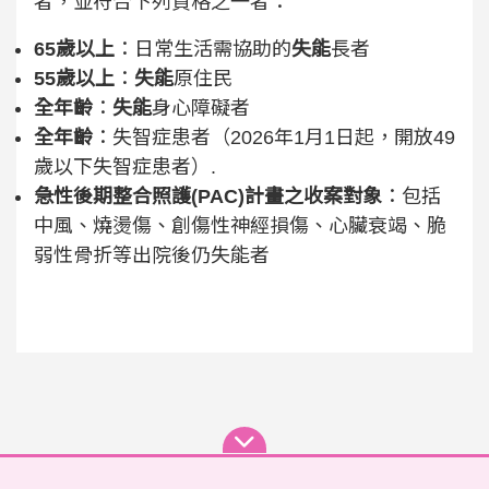
者，並符合下列資格之一者：
65歲以上
：日常生活需協助的
失能
長者
55歲以上
：
失能
原住民
全年齡
：
失能
身心障礙者
全年齡
：失智症患者（2026年1月1日起，開放49
歲以下失智症患者）.
急性後期整合照護(PAC)計畫之收案對象
：包括
中風、燒燙傷、創傷性神經損傷、心臟衰竭、脆
弱性骨折等出院後仍失能者