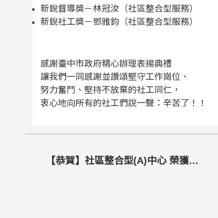
新銳督導獎－林冠汝（社區整合型服務）
新銳社工獎－鄧雅鈞（社區整合型服務）
感謝臺中市政府精心辦理表揚典禮
讓我們一同感謝並讚頌堅守工作崗位、
努力奮鬥、堅持不放棄的社工同仁，
衷心地向所有的社工們說一聲：辛苦了！！
【恭賀】社區整合型(A)中心 榮獲第一屆臺中市金照獎 卓越Ａ單位 第１名