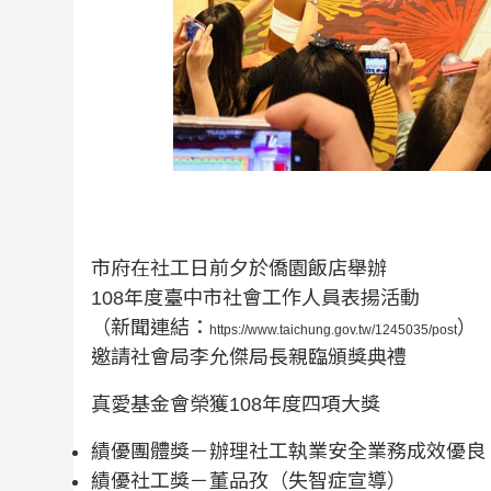
市府在社工日前夕於僑園飯店舉辦
108年度臺中市社會工作人員表揚活動
（新聞連結：
）
https://www.taichung.gov.tw/1245035/post
邀請社會局李允傑局長親臨頒獎典禮
真愛基金會榮獲108年度四項大獎
績優團體獎－辦理社工執業安全業務成效優良
績優社工獎－董品孜（失智症宣導）