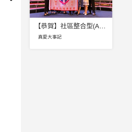
【恭賀】社區整合型(A)中心 榮獲第一屆臺中市金照獎 卓越Ａ單位 第１名
真愛大事記