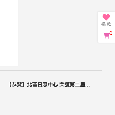
0
【恭賀】北區日照中心 榮獲第二屆臺中市金照獎 卓越Ｂ單位 第１名