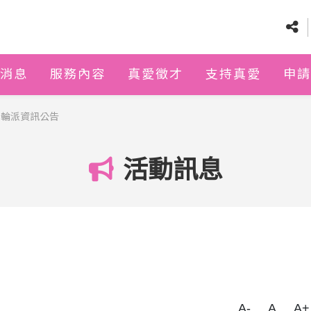
消息
服務內容
真愛徵才
支持真愛
申請
份輪派資訊公告
活動訊息
A-
A
A+