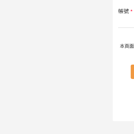
帳號
*
本頁面受