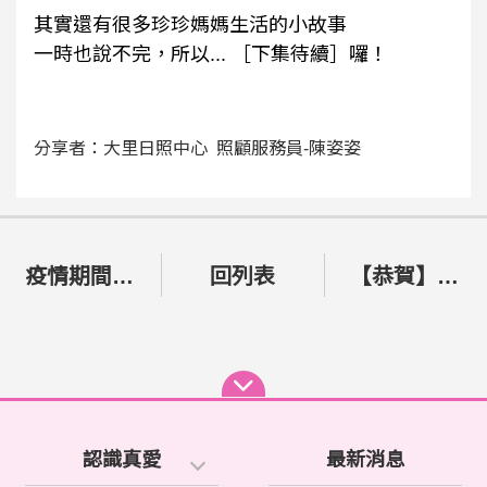
其實還有很多珍珍媽媽生活的小故事
一時也說不完，所以... ［下集待續］囉！
分享者：大里日照中心 照顧服務員-陳姿姿
疫情期間志工招募及運用
回列表
【恭賀】社區整合型(A)中心 榮獲第一屆臺中市金照獎 卓越Ａ單位 第１名
認識真愛
最新消息