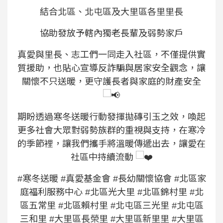
結合北區、北屯區及大里區各里里長
協助發放予轄內獨老長輩及弱勢家戶
真愛與里長、志工們一同走入社區，不僅提供實
質援助，也貼心宣導反詐騙與居家安全觀念，讓
關懷不只送暖，更守護長者與家庭的財產安全
期盼透過寒冬送暖行動發揮拋磚引玉之效，喚起
更多社會大眾對弱勢族群的重視與支持，在寒冷
的季節裡，讓我們攜手將溫暖傳遞出去，讓愛在
社區中持續流動
#寒冬送暖
#真愛基金會
#長幼關懷協會
#北區家
庭福利服務中心
#北區光大里
#北區錦村里
#北
區五常里
#北區賴村里
#北屯區三光里
#北屯區
三和里
#大里區長榮里
#大里區新里里
#大里區